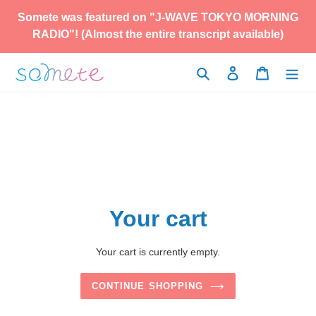
Skip
Somete was featured on "J-WAVE TOKYO MORNING
to
RADIO"! (Almost the entire transcript available)
content
Search
Log in
Cart
Your cart
Your cart is currently empty.
CONTINUE SHOPPING