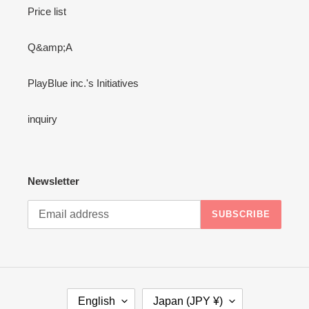
Price list
Q&amp;A
PlayBlue inc.'s Initiatives
inquiry
Newsletter
SUBSCRIBE
L
C
English
Japan (JPY ¥)
A
O